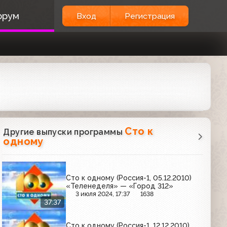
орум
Вход
Регистрация
Сто к
Другие выпуски программы
одному
Сто к одному (Россия-1, 05.12.2010)
«Теленеделя» — «Город 312»
3 июля 2024, 17:37
1638
37:37
Сто к одному (Россия-1, 12.12.2010)