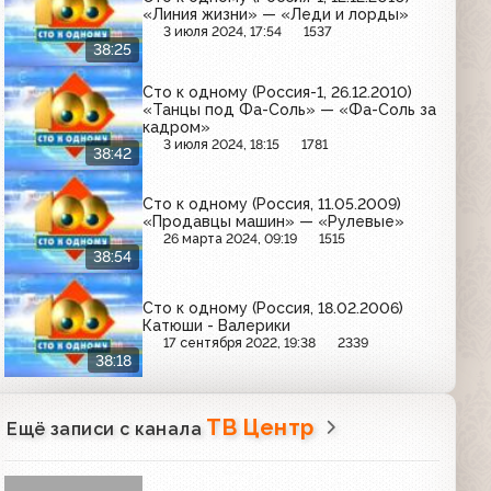
«Линия жизни» — «Леди и лорды»
3 июля 2024, 17:54
1537
38:25
Сто к одному (Россия-1, 26.12.2010)
«Танцы под Фа-Соль» — «Фа-Соль за
кадром»
3 июля 2024, 18:15
1781
38:42
Сто к одному (Россия, 11.05.2009)
«Продавцы машин» — «Рулевые»
26 марта 2024, 09:19
1515
38:54
Cто к одному (Россия, 18.02.2006)
Катюши - Валерики
17 сентября 2022, 19:38
2339
38:18
ТВ Центр
Ещё записи с канала