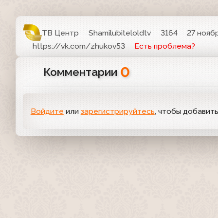
ТВ Центр
Shamilubiteloldtv
3164
27 ноябр
https://vk.com/zhukov53
Есть проблема?
0
Комментарии
Войдите
или
зарегистрируйтесь
, чтобы добавит