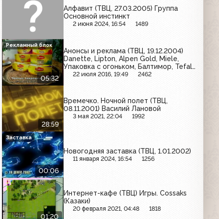
Алфавит (ТВЦ, 27.03.2005) Группа
Основной инстинкт
2 июня 2024, 16:54
1489
Рекламный блок
Анонсы и реклама (ТВЦ, 19.12.2004)
Danette, Lipton, Alpen Gold, Miele,
Упаковка с огоньком, Балтимор, Tefal,
Actimel
22 июля 2016, 19:49
2462
05:32
Времечко. Ночной полет (ТВЦ,
08.11.2001) Василий Лановой
3 мая 2021, 22:04
1992
28:59
Заставка
Новогодняя заставка (ТВЦ, 1.01.2002)
11 января 2024, 16:54
1256
00:06
Интернет-кафе (ТВЦ) Игры. Cossaks
(Казаки)
20 февраля 2021, 04:48
1818
01:20