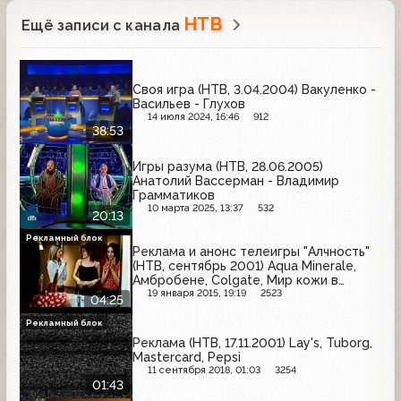
НТВ
Ещё записи с канала
Своя игра (НТВ, 3.04.2004) Вакуленко -
Васильев - Глухов
14 июля 2024, 16:46
912
38:53
Игры разума (НТВ, 28.06.2005)
Анатолий Вассерман - Владимир
Грамматиков
10 марта 2025, 13:37
532
20:13
Рекламный блок
Реклама и анонс телеигры "Алчность"
(НТВ, сентябрь 2001) Aqua Minerale,
Амбробене, Colgate, Мир кожи в
Сокольниках, Starburst, Alldays, Gillette
19 января 2015, 19:19
2523
04:25
Рекламный блок
Реклама (НТВ, 17.11.2001) Lay's, Tuborg,
Mastercard, Pepsi
11 сентября 2018, 01:03
3254
01:43