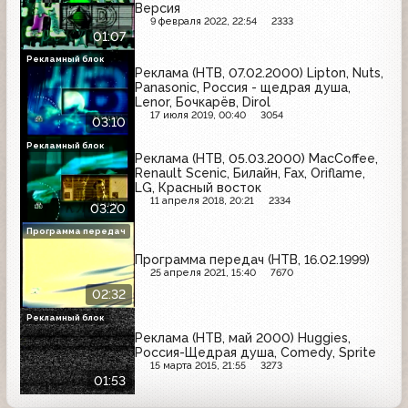
Версия
9 февраля 2022, 22:54
2333
01:07
Рекламный блок
Реклама (НТВ, 07.02.2000) Lipton, Nuts,
Panasonic, Россия - щедрая душа,
Lenor, Бочкарёв, Dirol
17 июля 2019, 00:40
3054
03:10
Рекламный блок
Реклама (НТВ, 05.03.2000) MacCoffee,
Renault Scenic, Билайн, Fax, Oriflame,
LG, Красный восток
11 апреля 2018, 20:21
2334
03:20
Программа передач
Программа передач (НТВ, 16.02.1999)
25 апреля 2021, 15:40
7670
02:32
Рекламный блок
Реклама (НТВ, май 2000) Huggies,
Россия-Щедрая душа, Comedy, Sprite
15 марта 2015, 21:55
3273
01:53