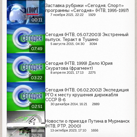
Заставка рубрики «Сегодня. Спорт»
программы «Сегодня» (НТВ, 1995-1997)
7 ноября 2021, 22:22
1929
00:11
Сегодня (НТВ, 05.07.2003) Экстренный
выпуск. Теракт в Тушино
5 августа 2015, 04:30
3094
07:49
Сегодня (НТВ, 1999) Дело Юрия
Скуратова (фрагмент)
8 апреля 2021, 17:13
2275
03:22
Сегодня (НТВ, 06.02.2002) Экспедиция
РГО к месту крушения дирижабля
СССР В-6
30 декабря 2014, 16:21
2889
02:51
Новости о приезде Путина в Мурманск
(НТВ, РТР, 2000)
13 октября 2023, 17:10
1656
26:28