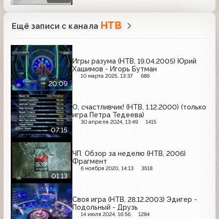
НТВ
Ещё записи с канала
Игры разума (НТВ, 19.04.2005) Юрий
Хашимов - Игорь Бутман
10 марта 2025, 13:37
686
20:09
О, счастливчик! (НТВ, 1.12.2000) (только
игра Петра Тедеева)
30 апреля 2024, 13:49
1415
07:15
ЧП. Обзор за неделю (НТВ, 2006)
Фрагмент
6 ноября 2020, 14:13
3518
01:13
Своя игра (НТВ, 28.12.2003) Эдигер -
Подольный - Друзь
14 июля 2024, 16:56
1284