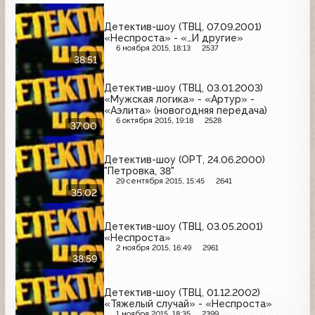
Детектив-шоу (ТВЦ, 07.09.2001)
«Неспроста» - «…И другие»
6 ноября 2015, 18:13
2537
38:51
Детектив-шоу (ТВЦ, 03.01.2003)
«Мужская логика» - «Артур» -
«Аэлита» (новогодняя передача)
6 октября 2015, 19:18
2528
37:00
Детектив-шоу (ОРТ, 24.06.2000)
"Петровка, 38"
29 сентября 2015, 15:45
2641
35:02
Детектив-шоу (ТВЦ, 03.05.2001)
«Неспроста»
2 ноября 2015, 16:49
2961
38:59
Детектив-шоу (ТВЦ, 01.12.2002)
«Тяжелый случай» - «Неспроста»
1 ноября 2015, 18:35
2399