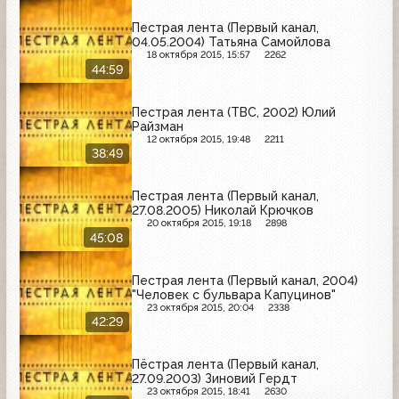
Пестрая лента (Первый канал,
04.05.2004) Татьяна Самойлова
18 октября 2015, 15:57
2262
44:59
Пестрая лента (ТВС, 2002) Юлий
Райзман
12 октября 2015, 19:48
2211
38:49
Пестрая лента (Первый канал,
27.08.2005) Николай Крючков
20 октября 2015, 19:18
2898
45:08
Пестрая лента (Первый канал, 2004)
"Человек с бульвара Капуцинов"
23 октября 2015, 20:04
2338
42:29
Пёстрая лента (Первый канал,
27.09.2003) Зиновий Гердт
23 октября 2015, 18:41
2630