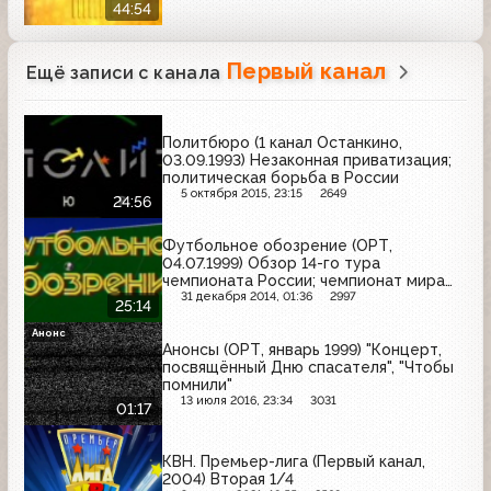
44:54
Первый канал
Ещё записи с канала
Политбюро (1 канал Останкино,
03.09.1993) Незаконная приватизация;
политическая борьба в России
5 октября 2015, 23:15
2649
24:56
Футбольное обозрение (ОРТ,
04.07.1999) Обзор 14-го тура
чемпионата России; чемпионат мира
среди женщин в США
31 декабря 2014, 01:36
2997
25:14
Анонс
Анонсы (ОРТ, январь 1999) "Концерт,
посвящённый Дню спасателя", "Чтобы
помнили"
13 июля 2016, 23:34
3031
01:17
КВН. Премьер-лига (Первый канал,
2004) Вторая 1/4