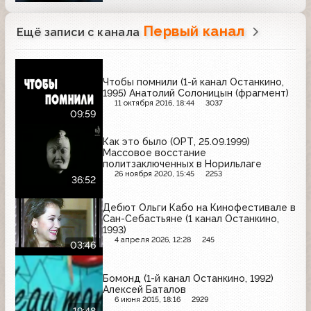
Первый канал
Ещё записи с канала
Чтобы помнили (1-й канал Останкино,
1995) Анатолий Солоницын (фрагмент)
11 октября 2016, 18:44
3037
09:59
Как это было (ОРТ, 25.09.1999)
Массовое восстание
политзаключенных в Норильлаге
26 ноября 2020, 15:45
2253
36:52
Дебют Ольги Кабо на Кинофестивале в
Сан-Себастьяне (1 канал Останкино,
1993)
4 апреля 2026, 12:28
245
03:46
Бомонд (1-й канал Останкино, 1992)
Алексей Баталов
6 июня 2015, 18:16
2929
19:48