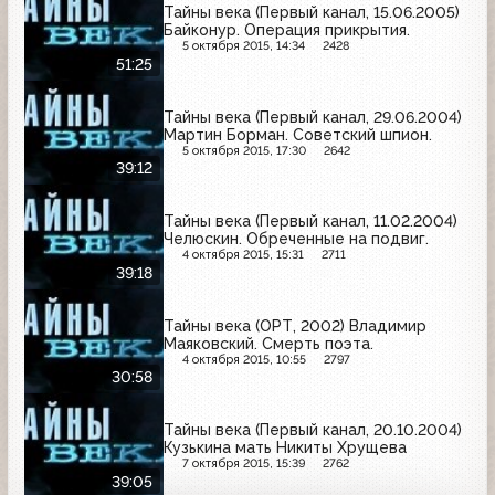
Тайны века (Первый канал, 15.06.2005)
Байконур. Операция прикрытия.
5 октября 2015, 14:34
2428
51:25
Тайны века (Первый канал, 29.06.2004)
Мартин Борман. Советский шпион.
5 октября 2015, 17:30
2642
39:12
Тайны века (Первый канал, 11.02.2004)
Челюскин. Обреченные на подвиг.
4 октября 2015, 15:31
2711
39:18
Тайны века (ОРТ, 2002) Владимир
Маяковский. Смерть поэта.
4 октября 2015, 10:55
2797
30:58
Тайны века (Первый канал, 20.10.2004)
Кузькина мать Никиты Хрущева
7 октября 2015, 15:39
2762
39:05