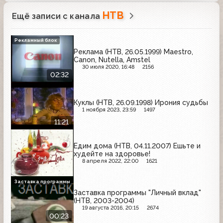
НТВ
Ещё записи с канала
Рекламный блок
Реклама (НТВ, 26.05.1999) Maestro,
Canon, Nutella, Amstel
30 июля 2020, 16:48
2156
02:32
Куклы (НТВ, 26.09.1998) Ирония судьбы
1 ноября 2023, 23:59
1497
11:21
Едим дома (НТВ, 04.11.2007) Ешьте и
худейте на здоровье!
8 апреля 2022, 22:00
1621
Заставка программы
Заставка программы "Личный вклад"
(НТВ, 2003-2004)
19 августа 2016, 20:15
2674
00:23