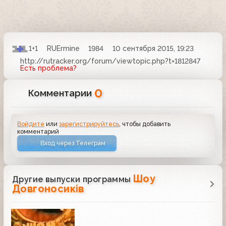
1+1
RUErmine
1984
10 сентября 2015, 19:23
http://rutracker.org/forum/viewtopic.php?t=1812847
Есть проблема?
0
Комментарии
Войдите
или
зарегистрируйтесь
, чтобы добавить
комментарий
Вход через Телеграм
Шоу
Другие выпуски программы
Довгоносиків