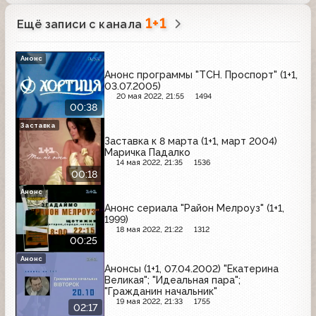
1+1
Ещё записи с канала
Анонс
Анонс программы "ТСН. Проспорт" (1+1,
03.07.2005)
20 мая 2022, 21:55
1494
00:38
Заставка
Заставка к 8 марта (1+1, март 2004)
Маричка Падалко
14 мая 2022, 21:35
1536
00:18
Анонс
Анонс сериала "Район Мелроуз" (1+1,
1999)
18 мая 2022, 21:22
1312
00:25
Анонс
Анонсы (1+1, 07.04.2002) "Екатерина
Великая"; "Идеальная пара";
"Гражданин начальник"
19 мая 2022, 21:33
1755
02:17