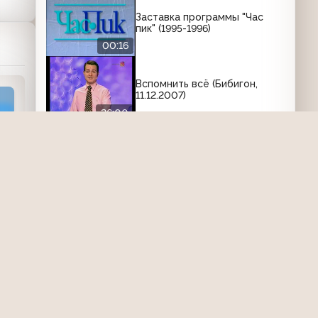
Заставка программы "Час
пик" (1995-1996)
00:16
Вспомнить всё (Бибигон,
11.12.2007)
26:00
Программа А (ЦТ, 1990)
Аттракцион, Берингов
пролив, Бахыт-Компот, Браво
02:37:46
Вести-Хакасия (ГТРК
"Хакасия" [г. Абакан],
18.01.2008) В посёлке Ай-Дай
начнётся масштабное
00:20
благоустройство
Страшно Интересно (ТК
"MTV Russia", 07.07.2009 год)
23:36