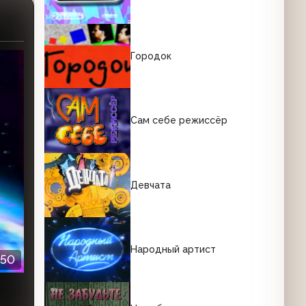
Городок
Сам себе режиссёр
Девчата
Народный артист
:50