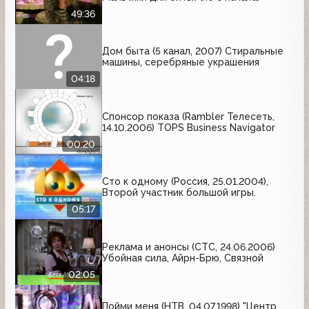
49:36
Дом быта (5 канал, 2007) Стиральные
машины, серебряные украшения
04:18
Спонсор показа (Rambler Телесеть,
14.10.2006) TOPS Business Navigator
00:20
Сто к одному (Россия, 25.01.2004),
Второй участник большой игры.
05:17
Реклама и анонсы (СТС, 24.06.2006)
Убойная сила, Айрн-Брю, Связной
02:05
Пойми меня (НТВ, 04.07.1998) "Центр