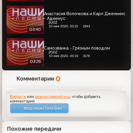
Анастасия Волочкова и Карл Дженкинс
- Адиемус
2002
10 мая 2020, 00:21
2843
03:40
Самозванка - Грязным поводом
2002
10 мая 2020, 00:19
3178
03:26
0
Комментарии
Войдите
или
зарегистрируйтесь
, чтобы добавить
комментарий
Вход через Телеграм
Похожие передачи