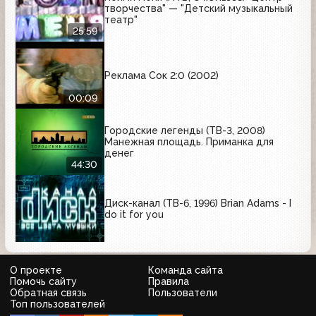
творчества" — "Детский музыкальный
театр"
25:59
Реклама Сок 2:0 (2002)
00:09
Городские легенды (ТВ-3, 2008)
Манежная площадь. Приманка для
денег
44:30
Диск-канал (ТВ-6, 1996) Brian Adams - I
do it for you
О проекте
Команда сайта
Помочь сайту
Правила
Обратная связь
Пользователи
Топ пользователей