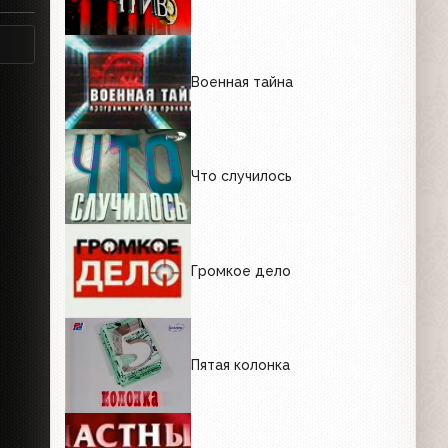
Военная тайна
Что случилось
Громкое дело
Пятая колонка