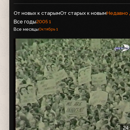
От новых к старым
От старых к новым
Недавно
Все годы
2005
1
Все месяцы
Октябрь
1
24