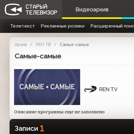
Видеоархив
Телетекст
Рекламные ролики
Расширенный поис
Архив
РЕН ТВ
Самые-самые
Самые-самые
REN TV
Описание программы еще не заполнено
1
Записи