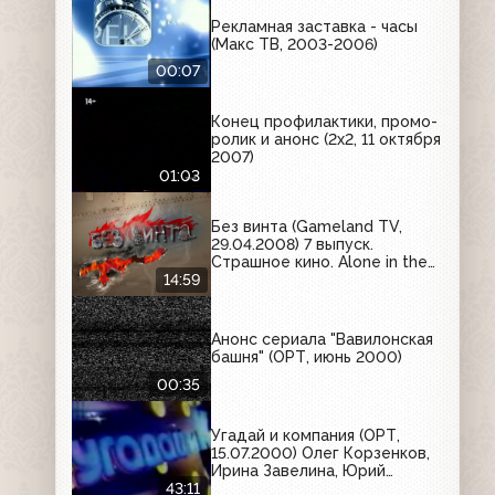
Рекламная заставка - часы
(Макс ТВ, 2003-2006)
00:07
Конец профилактики, промо-
ролик и анонс (2х2, 11 октября
2007)
01:03
Без винта (Gameland TV,
29.04.2008) 7 выпуск.
Страшное кино. Alone in the
Dark 5 (обзор демоверсии),
14:59
The Graveyard, Penumbra:
Black Plague
Анонс сериала "Вавилонская
башня" (ОРТ, июнь 2000)
00:35
Угадай и компания (ОРТ,
15.07.2000) Олег Корзенков,
Ирина Завелина, Юрий
Петухов. Гость программы -
43:11