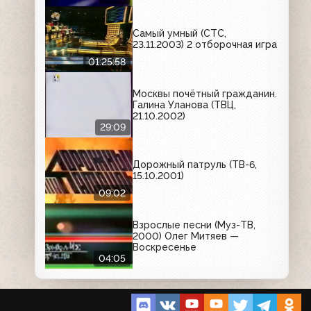
Лада Дэнс
Самый умный (СТС,
23.11.2003) 2 отборочная игра
01:25:58
Москвы почётный гражданин.
Галина Уланова (ТВЦ,
21.10.2002)
29:09
Дорожный патруль (ТВ-6,
15.10.2001)
09:02
Взрослые песни (Муз-ТВ,
2000) Олег Митяев —
Воскресенье
04:05