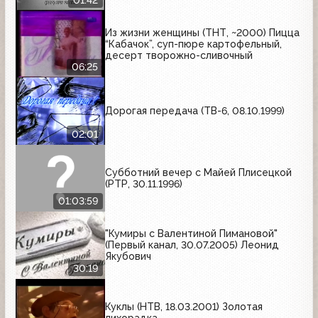
Из жизни женщины (ТНТ, ~2000) Пицца
“Кабачок”, суп-пюре картофельный,
десерт творожно-сливочный
06:25
Дорогая передача (ТВ-6, 08.10.1999)
02:01
Субботний вечер с Майей Плисецкой
(РТР, 30.11.1996)
01:03:59
"Кумиры с Валентиной Пимановой"
(Первый канал, 30.07.2005) Леонид
Якубович
30:19
Куклы (НТВ, 18.03.2001) Золотая
лихорадка