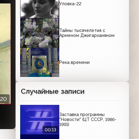
Уловка-22
Тайны тысячелетия с
Арменом Джигарханяном
Река времени
Случайные записи
:20
Заставка программы
"Новости" (ЦТ СССР, 1986-
1991)
00:13