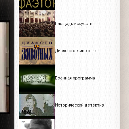
Площадь искусств
Диалоги о животных
Военная программа
Исторический детектив