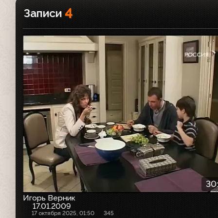
4
Записи
30
Игорь Верник
17.01.2009
17 октября 2025, 01:50
345