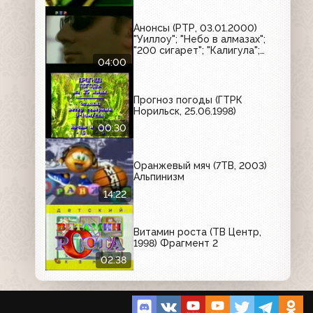
Анонсы (РТР, 03.01.2000)
"Уиллоу"; "Небо в алмазах";
"200 сигарет"; "Калигула";
"Европейские каникулы
04:00
придурков"; "Эпидемия";
"Семья напрокат"
Прогноз погоды (ГТРК
Норильск, 25.06.1998)
00:30
Оранжевый мяч (7ТВ, 2003)
Альпинизм
14:22
Витамин роста (ТВ Центр,
1998) Фрагмент 2
02:38