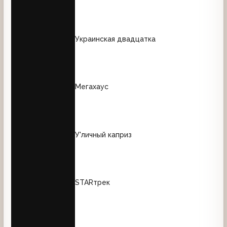
Украинская двадцатка
Мегахаус
У'личный каприз
STARтрек