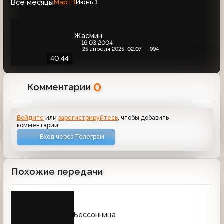
Все месяцы
Март
Июнь
1
1
Жасмин
16.03.2004
25 апреля 2025, 02:07
994
40:44
0
Комментарии
Войдите
или
зарегистрируйтесь
, чтобы добавить
комментарий
Вход через Телеграм
Похожие передачи
Бессонница