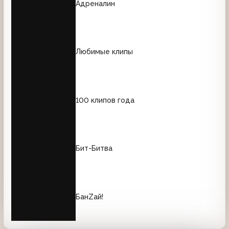
Адреналин
Любимые клипы
100 клипов года
Бит-Битва
БанZай!