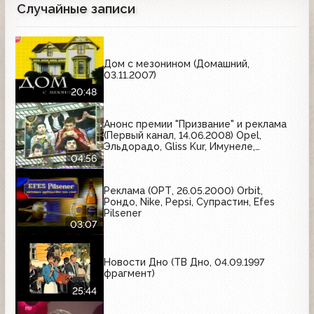
Случайные записи
Дом с мезонином (Домашний,
03.11.2007)
20:48
Анонс премии "Призвание" и реклама
(Первый канал, 14.06.2008) Opel,
Эльдорадо, Gliss Kur, Имунеле,
Техносила, Oriflame, Караван историй,
04:56
МТС, Любимый сад, McDonald's
Реклама (ОРТ, 26.05.2000) Orbit,
Рондо, Nike, Pepsi, Супрастин, Efes
Pilsener
03:07
Новости Дно (ТВ Дно, 04.09.1997
фрагмент)
25:44