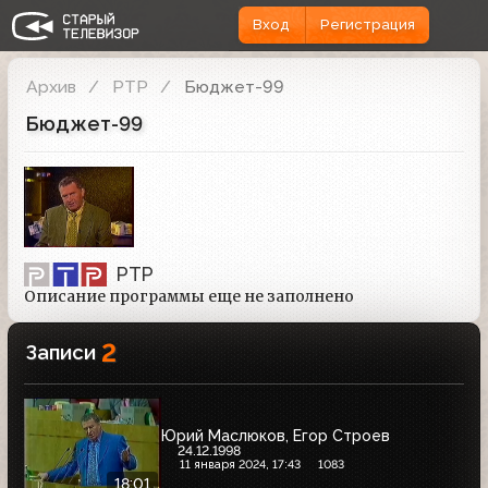
Вход
Регистрация
Архив
РТР
Бюджет-99
Бюджет-99
РТР
Описание программы еще не заполнено
2
Записи
Юрий Маслюков, Егор Строев
24.12.1998
11 января 2024, 17:43
1083
18:01