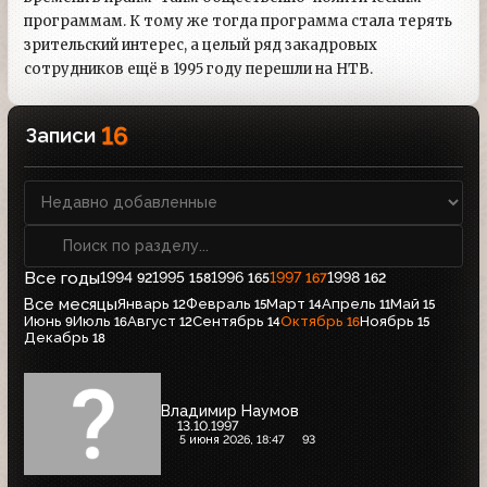
программам. К тому же тогда программа стала терять
зрительский интерес, а целый ряд закадровых
сотрудников ещё в 1995 году перешли на НТВ.
16
Записи
Все годы
1994
1995
1996
1997
1998
92
158
165
167
162
Все месяцы
Январь
Февраль
Март
Апрель
Май
12
15
14
11
15
Июнь
Июль
Август
Сентябрь
Октябрь
Ноябрь
9
16
12
14
16
15
Декабрь
18
Владимир Наумов
13.10.1997
5 июня 2026, 18:47
93