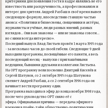
критериями для появления гостя в кадре являлись не его
известность или раскрученность, а профессионализм и
интерес для зрителя. Андрей Разбаш в своё время вывел
следующую формулу, впоследствии ставшую частью
анонса: «Политики и бизнесмены, священники и актёры,
журналисты и учёные, люди разных мнений, разных
взглядов… Они вам знакомы — или не знакомы совсем…
но с ними всегда интересно».
Последний выпуск Влад Листьев провёл 1 марта 1995 года
- за несколько часов до своей гибели. Следующие 9 дней
выходили программы, посвящённые его памяти, а весь
последующий месяц - выпуски с приглашёнными
ведущими, бывшими друзьями и коллегами Листьева.
На ОРТ программу вели посменно Дмитрий Киселёв и
Сергей Шатунов, со 2 октября 1995 года Шатунова
сменяет Андрей Разбаш, а со 2 сентября 1996 года он
начинает вести программу один.
Программа выходила в эфир до конца ноября 1998 года,
после чего руководство ОРТ сняло её с
эфира. Официальная причина — передача эфирного
времени в прайм-тайм общественно-политическим