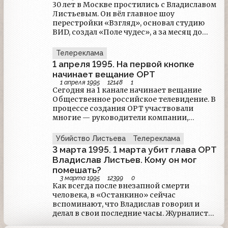
30 лет в Москве простились с Владиславом
Листьевым. Он вёл главное шоу
перестройки «Взгляд», основал студию
ВИD, создал «Поле чудес», а за месяц до
смерти возглавил ОРТ. Как шло
расследование и есть ли шанс раскрыть
Телереклама
убийство?
1 апреля 1995. На первой кнопке
начинает вещание ОРТ
1 апреля 1995
12148
1
Сегодня на 1 канале начинает вещание
Общественное российское телевидение. В
процессе создания ОРТ участвовали
многие — руководители компании,
Ассоциация независимых телекомпаний,
коммерческие и рекламные структуры,
Убийство Листьева
Телереклама
компания «Останкино» и государство.
3 марта 1995. 1 марта убит глава ОРТ
После долгого периода многочисленных
Владислав Листьев. Кому он мог
обсуждений, парламентских дебатов и
помешать?
различных слухов, зрители, наконец,
3 марта 1995
12399
0
собственными глазами увидят, как
Как всегда после внезапной смерти
выглядит новое телевидение.
человека, в «Останкино» сейчас
вспоминают, что Владислав говорил и
делал в свои последние часы. Журналисты
из «Часа Пик» рассказали вчера, что он