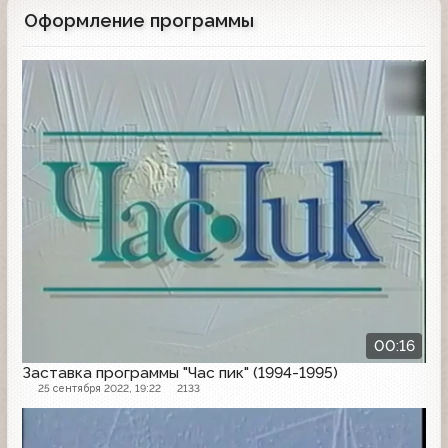
был такой же как всегда, разве только
Оформление программы
стал в последнее время более задумчивым.
Это связывали с его новым назначением.
Да в день последнего эфира сказал в ответ
Заставка программы
на переживания режиссера передачи что
у героя передачи мятая рубашка: «В
крахмальной рубашке только в гроб
кладут».
00:16
Заставка программы "Час пик" (1994-1995)
25 сентября 2022, 19:22
2133
Заставка программы