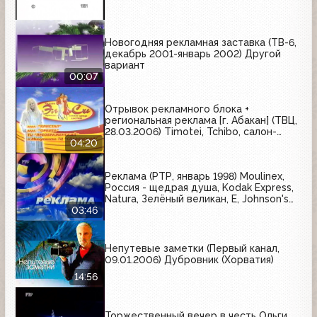
Новогодняя рекламная заставка (ТВ-6,
декабрь 2001-январь 2002) Другой
вариант
00:07
Отрывок рекламного блока +
региональная реклама [г. Абакан] (ТВЦ,
28.03.2006) Timotei, Tchibo, салон-
магазин "Елена", магазин "Детская
04:20
обувь", компьютерный центр "СТЭК",
салон мебели "Древ-люкс"
Реклама (РТР, январь 1998) Moulinex,
Россия - щедрая душа, Kodak Express,
Natura, Зелёный великан, E, Johnson's
PH 5.5, Colgate
03:46
Непутевые заметки (Первый канал,
09.01.2006) Дубровник (Хорватия)
14:56
Торжественный вечер в честь Ольги