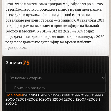
05:00 утра и затем сама программа Доброе утро в 05:05
утра. Достаточно продолжительное время программа
выходила в прямом эфире на Дальний Восток, на
остальные регионы страны — в записи. С 9 сентября 2013
года программа выходит в прямом эфире на Дальний
Восток и Москву. В 2011—2012 и в 2020—2024 годах
передача выходила во время новогодних каникул; с 2020
года передача выходит в эфир во время майских
праздников.
75
Записи
Все годы
1987
1988
1989
1990
1991
1997
1998
1999
3
4
1
2
2
2
2
2
2000
2001
2002
2003
2004
2005
2007
2008
7
4
10
3
2
3
4
1
2010
2