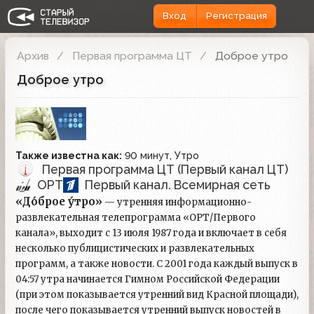
Вход
Регистрация
Архив
Первая программа ЦТ
Доброе утро
Доброе утро
Также известна как:
90 минут, Утро
Первая программа ЦТ (Первый канал ЦТ)
ОРТ
Первый канал. Всемирная сеть
«До́брое у́тро»
— утренняя информационно-
развлекательная телепрограмма «ОРТ/Первого
канала», выходит с 13 июля 1987 года и включает в себя
несколько публицистических и развлекательных
программ, а также новости. С 2001 года каждый выпуск в
04:57 утра начинается Гимном Российской Федерации
(при этом показывается утренний вид Красной площади),
после чего показывается утренний выпуск новостей в