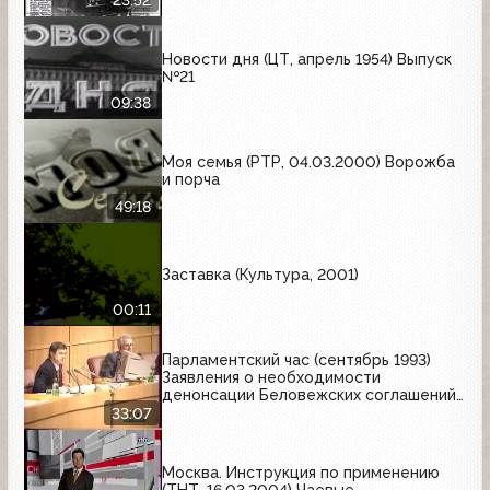
Новости дня (ЦТ, апрель 1954) Выпуск
№21
09:38
Моя семья (РТР, 04.03.2000) Ворожба
и порча
49:18
Заставка (Культура, 2001)
00:11
Парламентский час (сентябрь 1993)
Заявления о необходимости
денонсации Беловежских соглашений
+ отчёт Н.Рябова, интервью с Ионой
33:07
Андроновым
Москва. Инструкция по применению
(ТНТ, 16.03.2004) Чаевые