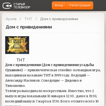
Вход
Регистрация
Архив
ТНТ
Дом с привидениями
Дом с привидениями
ТНТ
Дом с привидениями (Дом с привидениями усадьбы
Суханово)
— приключенческая семейно-командная игра,
выходившая на канале ТНТ в 1999 году. Ведущий —
Александр Масляков. Соведущие — Диденко и
Тимошенко.
Телеигра выходила по воскресеньям. Известно, что 2
выпуск игры показывали 10 января в 12:30 , далее в 19:30,
последний выпуск 7 марта в 17:30. Всего отснято всего 10