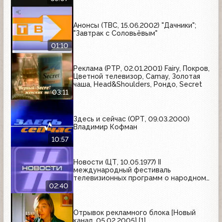
Анонсы (ТВС, 15.06.2002) "Дачники";
"Завтрак с Соловьёвым"
01:10
Реклама (РТР, 02.01.2001) Fairy, Покров,
Цветной телевизор, Camay, Золотая
чаша, Head&Shoulders, Рондо, Secret
03:11
Здесь и сейчас (ОРТ, 09.03.2000)
Владимир Кофман
10:57
Новости (ЦТ, 10.05.1977) II
международный фестиваль
телевизионных программ о народном
творчестве "Радуга"
02:40
Отрывок рекламного блока [Новый
канал, 05.02.2005] [1]