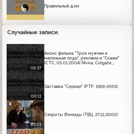
Правильный дом
Случайные записи
Анонс фильма "Трое мужчин и
маленькая леди", реклама и "Скажи"
(СТС, 05.01.2004) Nivea, Colgate,
Причуда, M&M's, Granini, Glam Shine,
05:37
Clearasil, Роллтон, Юбилейное, Россия
- щедрая душа
Заставка "Сериал" (РТР, 1999-2001)
00:11
Секреты Фемиды (ТВЦ, 27.12.2000)
23:01