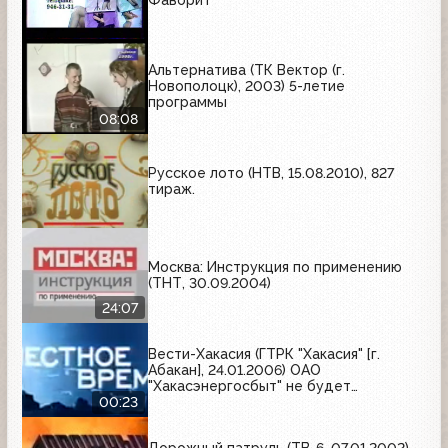
Альтернатива (ТК Вектор (г.
Новополоцк), 2003) 5-летие
программы
08:08
Русское лото (НТВ, 15.08.2010), 827
тираж.
Москва: Инструкция по применению
(ТНТ, 30.09.2004)
24:07
Вести-Хакасия (ГТРК "Хакасия" [г.
Абакан], 24.01.2006) ОАО
"Хакасэнергосбыт" не будет
отключать электроэнергию в Усть-
00:23
Абакане