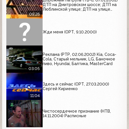
Дорожный патруль (ТВ-6, 07.01.2002)
ДТП на Дмитровском шоссе; ДТП на
Люблинской улице; ДТП на улице
Декабристов
09:26
Жди меня (ОРТ, 9.10.2000)
Реклама (РТР, 02.06.2002) Kia, Coca-
Cola, Старый мельник, LG, Баночное
пиво, Hyundai, Балтика, MasterCard
03:05
Здесь и сейчас (ОРТ, 27.03.2000)
Сергей Кириенко
11:04
Чистосердечное признание (НТВ,
14.11.2004) Расписные