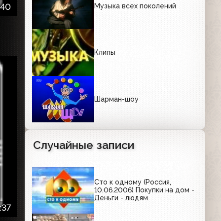
:40
Музыка всех поколений
Клипы
Шарман-шоу
Случайные записи
Сто к одному (Россия,
10.06.2006) Покупки на дом -
Деньги - людям
:37