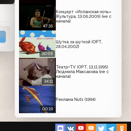
Концерт «Испанская ночь»
(Культура, 13.06.2005) (не с
начала)
47:35
Шутка за шуткой (ОРТ,
28.04.2002)
30:05
Театр+TV (ОРТ, 13.11.1995)
Людмила Максакова (не с
начала)
34:11
Реклама Nuts (1994)
00:19