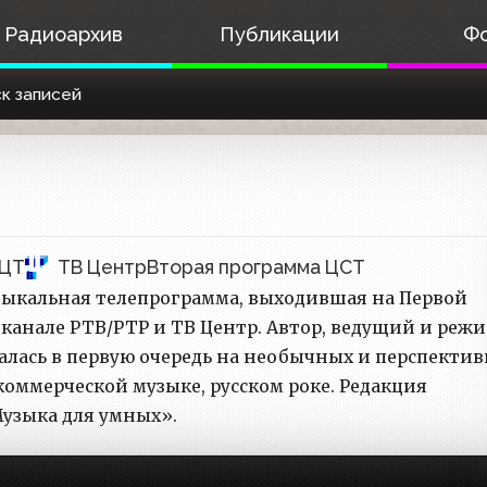
Радиоархив
Публикации
Ф
к записей
 ЦТ
ТВ Центр
Вторая программа ЦСТ
зыкальная телепрограмма, выходившая на Первой
канале РТВ/РТР и ТВ Центр. Автор, ведущий и режи
алась в первую очередь на необычных и перспекти
оммерческой музыке, русском роке. Редакция
Музыка для умных».