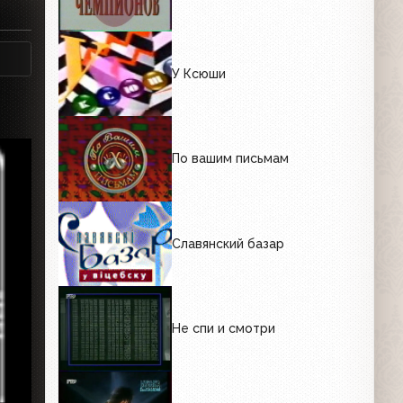
У Ксюши
По вашим письмам
Славянский базар
Не спи и смотри