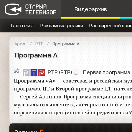
Видеоархив
Телетекст
Рекламные ролики
Расширенный поис
Архив
РТР
Программа А
Программа А
РТР (РТВ)
Первая программа
Программа
«А»
— советская и российская му
программе ЦТ и Второй программе ЦТ, на теле
— Сергей Антипов. Программа специализиров
музыкальных явлениях, альтернативной и нек
определила концепцию своей передачи как «