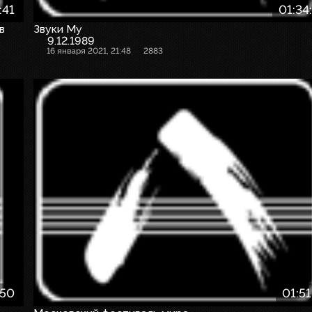
:41
01:34
в
Звуки Му
9.12.1989
16 января 2021, 21:48
2883
:50
01:51