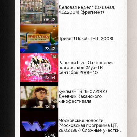
Деловая неделя (10 канал,
4.12.2004) (фрагмент)
05:42
Привет! Пока! (ТНТ, 2008)
23:42
Ранетки Live. Откровения
подростков (Муз-ТВ,
сентябрь 2009) 10
23:54
Куклы (НТВ, 15.07.2001)
Дневник Каканского
кинофестиваля
13:48
Московские новости
(Московская программа ЦТ,
28.02.1987) Сложные участки
московских улиц
01:48