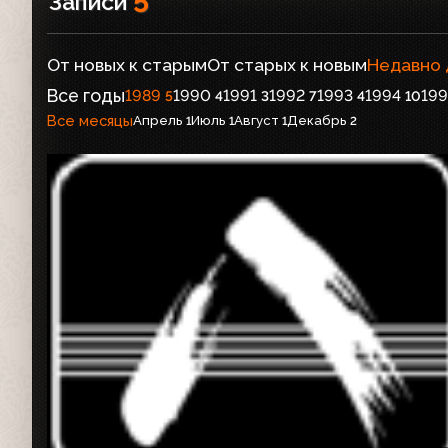
5
Записи
От новых к старым
От старых к новым
Недавно
Все годы
1989
1990
1991
1992
1993
1994
199
5
4
3
7
4
10
Все месяцы
Апрель
Июль
Август
Декабрь
1
1
1
2