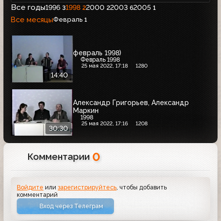
Все годы
1996
1998
2000
2003
2005
3
2
2
6
1
Все месяцы
Февраль
1
февраль 1998)
Февраль 1998
25 мая 2022, 17:18
1280
14:40
Александр Григорьев, Александр
Маркин
1998
25 мая 2022, 17:16
1208
30:30
0
Комментарии
Войдите
или
зарегистрируйтесь
, чтобы добавить
комментарий
Вход через Телеграм