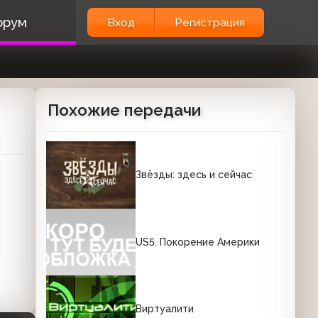
орум
Вход
Регистрация
Похожие передачи
Звёзды: здесь и сейчас
US5. Покорение Америки
Виртуалити