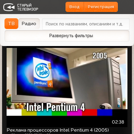
Вход
Регистрация
Найдено 1166 записей
Дата эфира
Дата заливки
↓
ТВ
Радио
Развернуть фильтры
02:38
Реклама процессоров Intel Pentium 4 (2005)