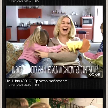
4 мая 2026, 00:19
199
00:09
Но-Шпа (2010) Просто работает
3 мая 2026, 23:50
186