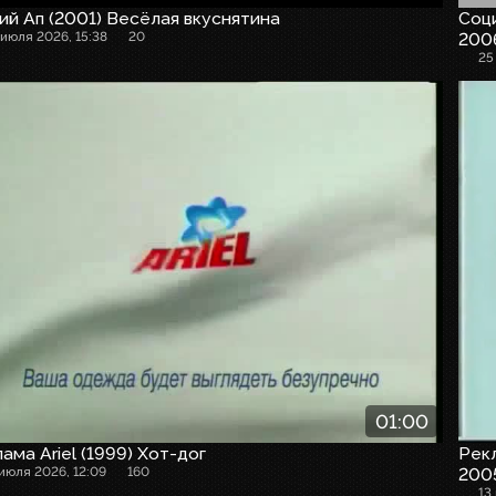
й Ап (2001) Весёлая вкуснятина
Соци
 июля 2026, 15:38
20
200
25
01:00
ама Ariel (1999) Хот-дог
Рекл
 июля 2026, 12:09
160
2005
13