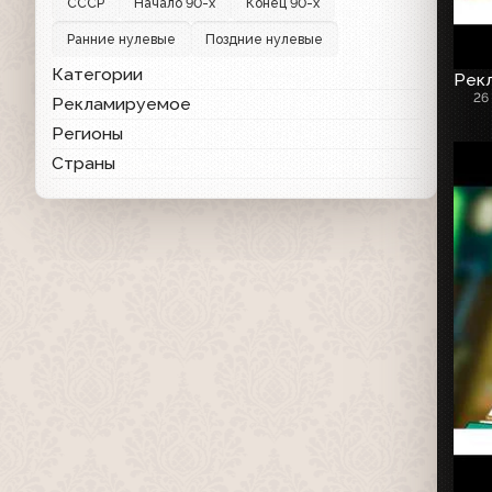
СССР
Начало 90-х
Конец 90-х
Ранние нулевые
Поздние нулевые
Категории
Рекл
26
Рекламируемое
Регионы
Страны