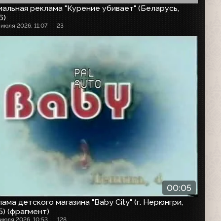
альная реклама "Курение убивает" (Беларусь,
6)
 июля 2026, 11:07
23
00:05
ама детского магазина "Baby City" (г. Нерюнгри,
) (фрагмент)
 июля 2026, 10:53
128