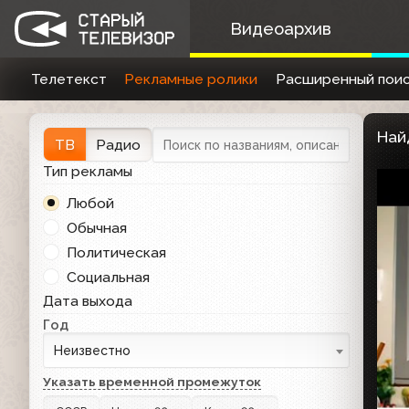
Видеоархив
Телетекст
Рекламные ролики
Расширенный поис
Най
ТВ
Радио
Тип рекламы
Любой
Обычная
Политическая
Социальная
Дата выхода
Год
Неизвестно
Указать временной промежуток