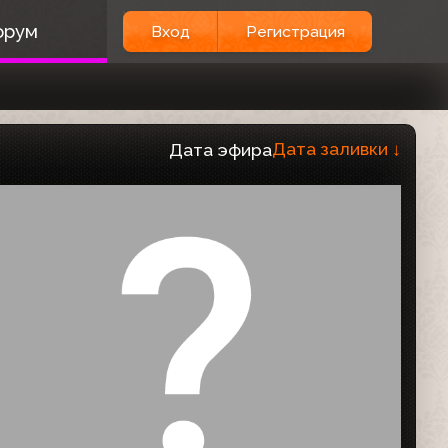
орум
Вход
Регистрация
Дата заливки
↓
Дата эфира