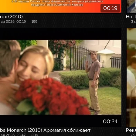
00:19
rex (2010)
Но-
мая 2026, 00:19
199
3 
00:24
bs Monarch (2010) Аромагия сближает
Рек
мая 2026, 23:47
206
29