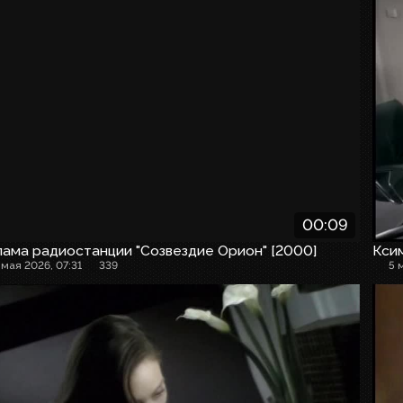
00:09
ама радиостанции "Созвездие Орион" [2000]
Кси
 мая 2026, 07:31
339
5 