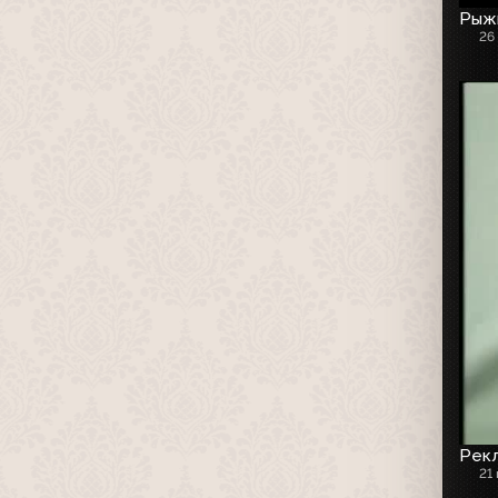
Рыжи
26
Рекл
21