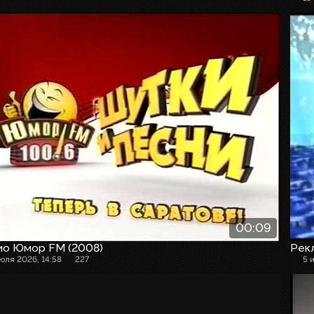
00:09
ио Юмор FM (2008)
Рекл
июля 2026, 14:58
227
5 