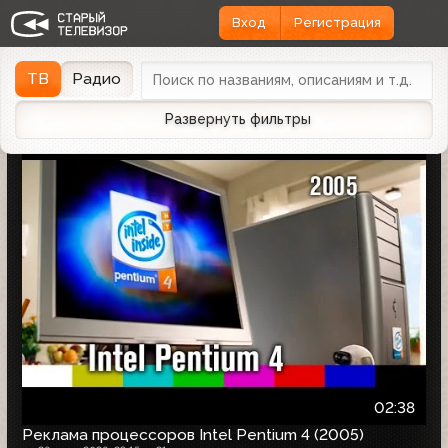
Вход
Регистрация
Найдено 1166 записей
Дата эфира
Дата заливки
↓
ТВ
Радио
Развернуть фильтры
02:38
Реклама процессоров Intel Pentium 4 (2005)