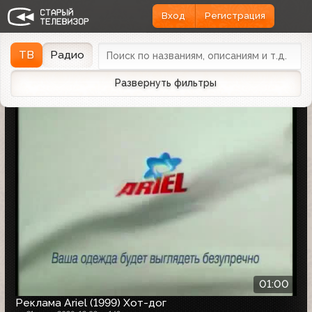
Вход
Регистрация
Найдено 1162 записи
Дата эфира
Дата заливки
↓
ТВ
Радио
Развернуть фильтры
01:00
Реклама Ariel (1999) Хот-дог