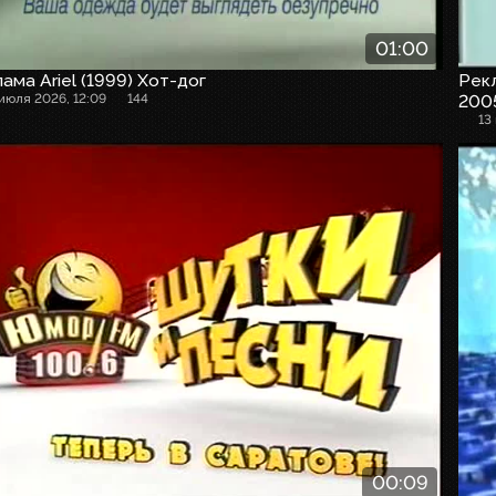
01:00
ама Ariel (1999) Хот-дог
Рекл
 июля 2026, 12:09
144
2005
13
00:09