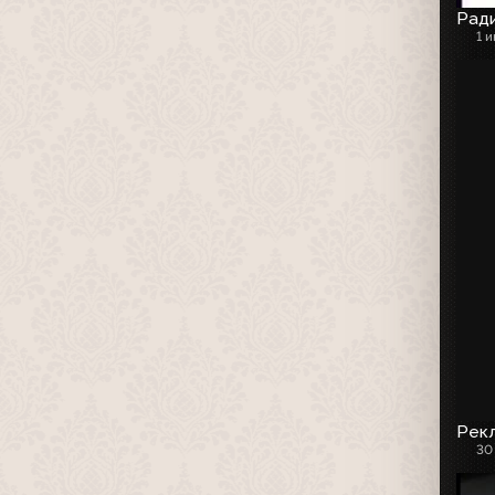
Рад
1 
Рекл
30