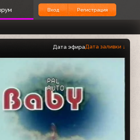
орум
Вход
Регистрация
Дата заливки
↓
Дата эфира