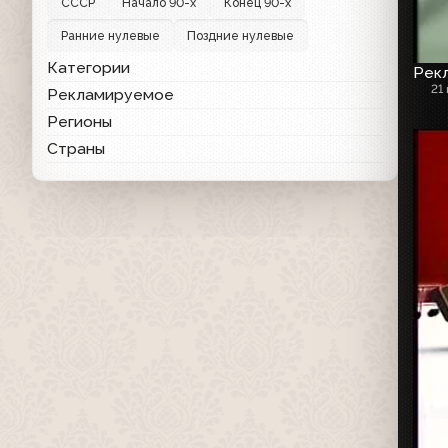
СССР
Начало 90-х
Конец 90-х
Ранние нулевые
Поздние нулевые
Категории
Рекл
21
Рекламируемое
Регионы
Страны