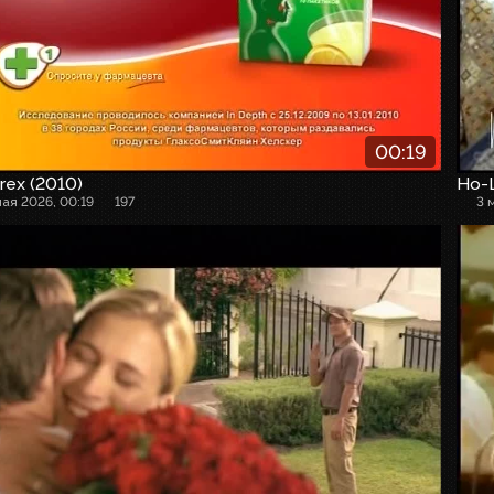
00:19
rex (2010)
Но-
мая 2026, 00:19
197
3 