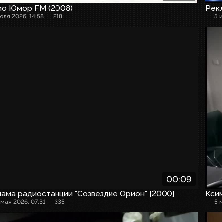
ио Юмор FM (2008)
Рекл
июля 2026, 14:58
218
5 
00:09
ама радиостанции "Созвездие Орион" [2000]
Кси
 мая 2026, 07:31
335
5 