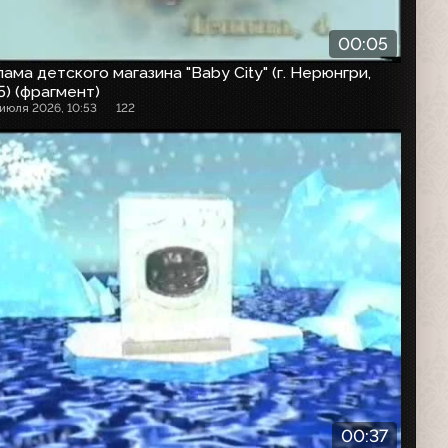
00:05
ама детского магазина "Baby City" (г. Нерюнгри,
) (фрагмент)
 июля 2026, 10:53
122
00:37