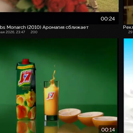
00:24
bs Monarch (2010) Аромагия сближает
Рек
мая 2026, 23:47
200
29
00:14