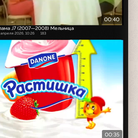
00:40
лама J7 (2007—2008) Мельница
 апреля 2026, 10:26
183
00:35