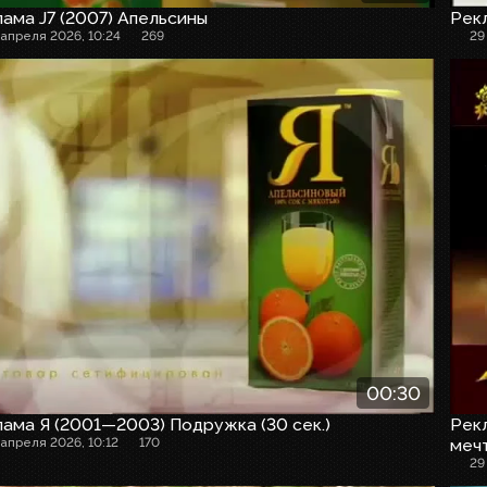
ама J7 (2007) Апельсины
Рекл
 апреля 2026, 10:24
269
29
00:30
ама Я (2001—2003) Подружка (30 сек.)
Рекл
 апреля 2026, 10:12
170
меч
29