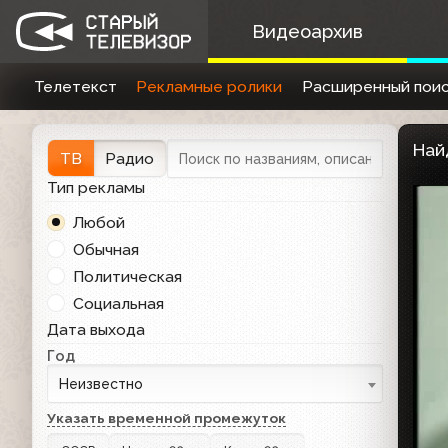
Видеоархив
Телетекст
Рекламные ролики
Расширенный поис
Най
ТВ
Радио
Тип рекламы
Любой
Обычная
Политическая
Социальная
Дата выхода
Год
Неизвестно
Указать временной промежуток