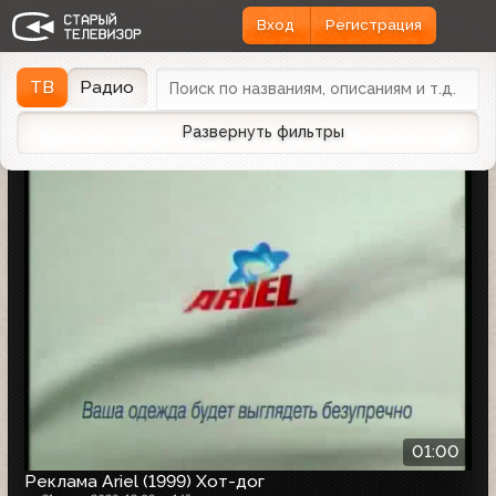
Вход
Регистрация
Найдено 1162 записи
Дата эфира
Дата заливки
↓
ТВ
Радио
Развернуть фильтры
01:00
Реклама Ariel (1999) Хот-дог