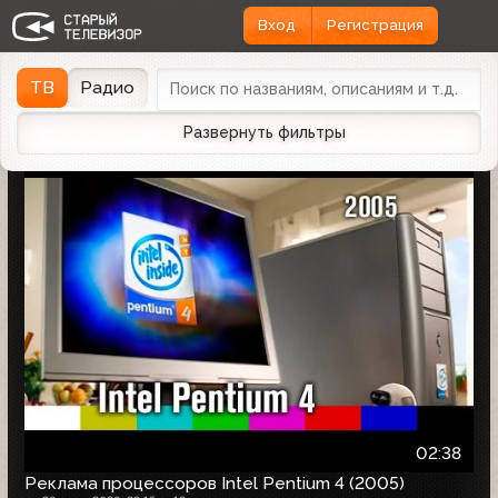
Вход
Регистрация
Найдено 1166 записей
Дата эфира
Дата заливки
↓
ТВ
Радио
Развернуть фильтры
02:38
Реклама процессоров Intel Pentium 4 (2005)