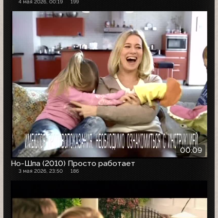
4 мая 2026, 00:19
199
00:09
Но-Шпа (2010) Просто работает
3 мая 2026, 23:50
186