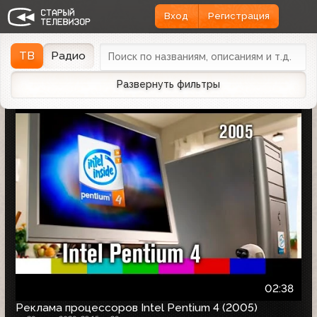
Вход
Регистрация
Найдено 1166 записей
Дата эфира
Дата заливки
↓
ТВ
Радио
Развернуть фильтры
02:38
Реклама процессоров Intel Pentium 4 (2005)