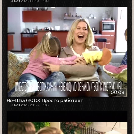
4 мая 2026, 00:19
199
00:09
Но-Шпа (2010) Просто работает
3 мая 2026, 23:50
186