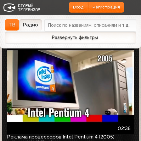
Вход
Регистрация
Найдено 1166 записей
Дата эфира
Дата заливки
↓
ТВ
Радио
Развернуть фильтры
02:38
Реклама процессоров Intel Pentium 4 (2005)