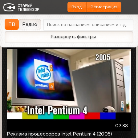
Вход
Регистрация
Найдено 1166 записей
Дата эфира
Дата заливки
↓
ТВ
Радио
Развернуть фильтры
02:38
Реклама процессоров Intel Pentium 4 (2005)