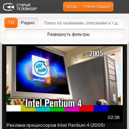
Вход
Регистрация
Найдено 1166 записей
Дата эфира
Дата заливки
↓
ТВ
Радио
Развернуть фильтры
02:38
Реклама процессоров Intel Pentium 4 (2005)