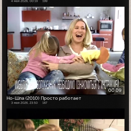
4 мая 2026, 00:19
199
00:09
Но-Шпа (2010) Просто работает
3 мая 2026, 23:50
187