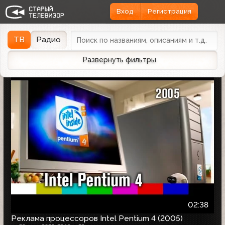
Вход
Регистрация
Найдено 1166 записей
Дата эфира
Дата заливки
↓
ТВ
Радио
Развернуть фильтры
02:38
Реклама процессоров Intel Pentium 4 (2005)