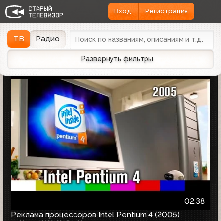
Вход
Регистрация
Найдено 1166 записей
Дата эфира
Дата заливки
↓
ТВ
Радио
Развернуть фильтры
02:38
Реклама процессоров Intel Pentium 4 (2005)