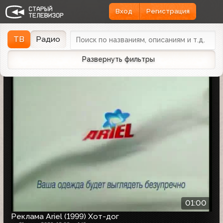
Вход
Регистрация
Найдено 1162 записи
Дата эфира
Дата заливки
↓
ТВ
Радио
Развернуть фильтры
01:00
Реклама Ariel (1999) Хот-дог