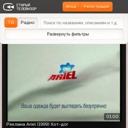
Вход
Регистрация
Найдено 1162 записи
Дата эфира
Дата заливки
↓
ТВ
Радио
Развернуть фильтры
01:00
Реклама Ariel (1999) Хот-дог