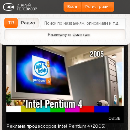
Вход
Регистрация
Найдено 1166 записей
Дата эфира
Дата заливки
↓
ТВ
Радио
Развернуть фильтры
02:38
Реклама процессоров Intel Pentium 4 (2005)