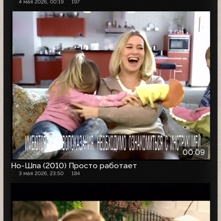
4 мая 2026, 00:19
197
00:09
Но-Шпа (2010) Просто работает
3 мая 2026, 23:50
184