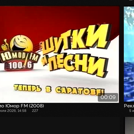
00:09
ио Юмор FM (2008)
Рекл
июля 2026, 14:58
227
5 