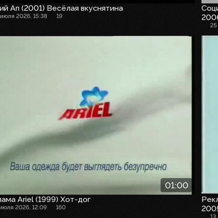
й Ап (2001) Весёлая вкуснятина
Соци
 июля 2026, 15:38
19
200
25
01:00
ама Ariel (1999) Хот-дог
Рекл
 июля 2026, 12:09
160
2005
13