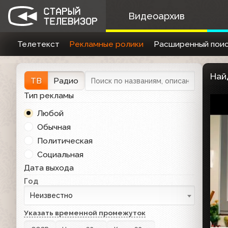
Видеоархив
Телетекст
Рекламные ролики
Расширенный поис
Най
ТВ
Радио
Тип рекламы
Любой
Обычная
Политическая
Социальная
Дата выхода
Год
Неизвестно
Указать временной промежуток