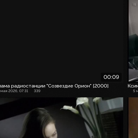
00:09
ама радиостанции "Созвездие Орион" [2000]
Кси
 мая 2026, 07:31
339
5 