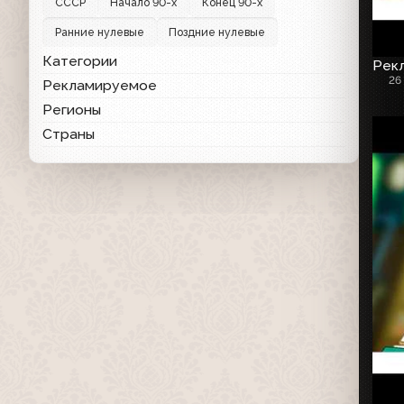
СССР
Начало 90-х
Конец 90-х
Ранние нулевые
Поздние нулевые
Категории
Рекл
26
Рекламируемое
Регионы
Страны