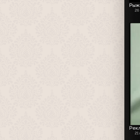
Рыжи
26
Рекл
21