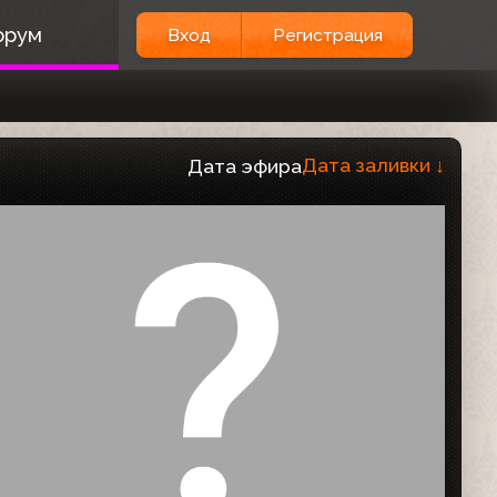
орум
Вход
Регистрация
Дата заливки
↓
Дата эфира