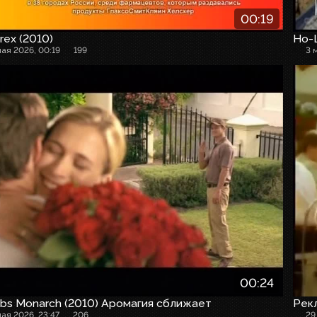
00:19
rex (2010)
Но-
мая 2026, 00:19
199
3 
00:24
bs Monarch (2010) Аромагия сближает
Рек
мая 2026, 23:47
206
29