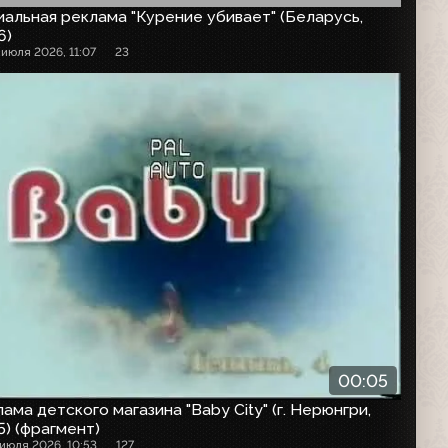
альная реклама "Курение убивает" (Беларусь,
6)
 июля 2026, 11:07
23
00:05
ама детского магазина "Baby City" (г. Нерюнгри,
) (фрагмент)
 июля 2026, 10:53
127