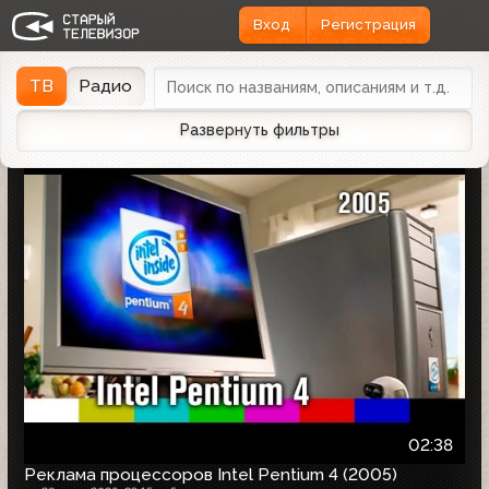
Вход
Регистрация
Найдено 1166 записей
Дата эфира
Дата заливки
↓
ТВ
Радио
Развернуть фильтры
02:38
Реклама процессоров Intel Pentium 4 (2005)