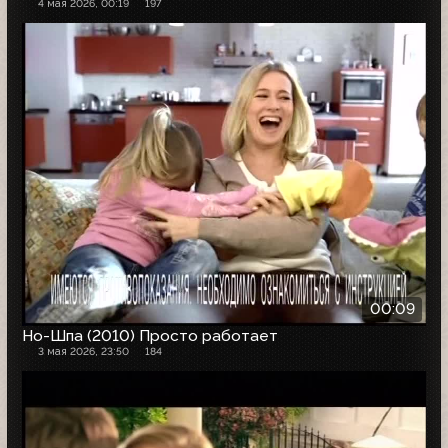
4 мая 2026, 00:19
197
00:09
Но-Шпа (2010) Просто работает
3 мая 2026, 23:50
184