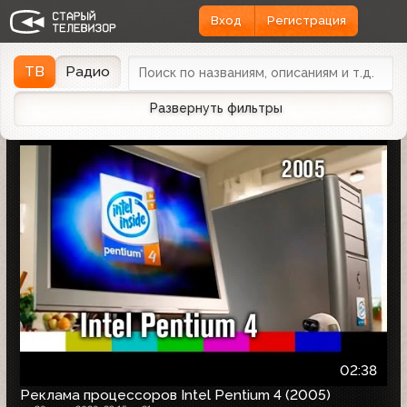
Вход
Регистрация
Найдено 1166 записей
Дата эфира
Дата заливки
↓
ТВ
Радио
Развернуть фильтры
02:38
Реклама процессоров Intel Pentium 4 (2005)