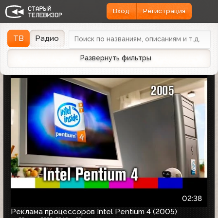
Вход
Регистрация
Найдено 1166 записей
Дата эфира
Дата заливки
↓
ТВ
Радио
Развернуть фильтры
02:38
Реклама процессоров Intel Pentium 4 (2005)