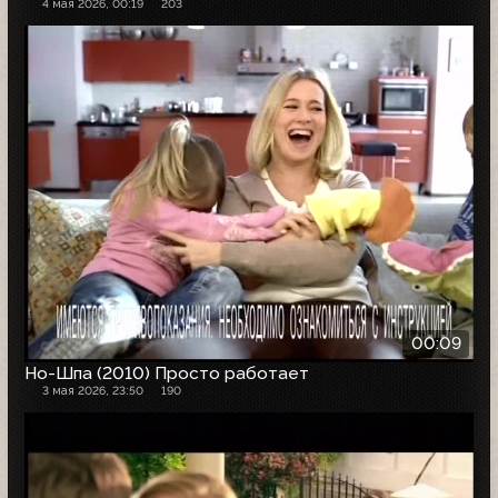
4 мая 2026, 00:19
203
00:09
Но-Шпа (2010) Просто работает
3 мая 2026, 23:50
190