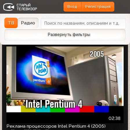
Вход
Регистрация
Найдено 1166 записей
Дата эфира
Дата заливки
↓
ТВ
Радио
Развернуть фильтры
02:38
Реклама процессоров Intel Pentium 4 (2005)