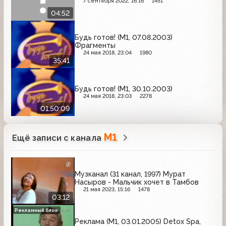
7 сентября 2022, 16:16
1451
04:52
Будь готов! (М1, 07.08.2003)
Фрагменты
24 мая 2018, 23:04
1980
35:41
Будь готов! (М1, 30.10.2003)
24 мая 2018, 23:03
2278
01:50:09
М1
Ещё записи с канала
Музканал (31 канал, 1997) Мурат
Насыров - Мальчик хочет в Тамбов
21 мая 2023, 15:16
1478
03:12
Рекламный блок
Реклама (М1, 03.01.2005) Detox Spa,