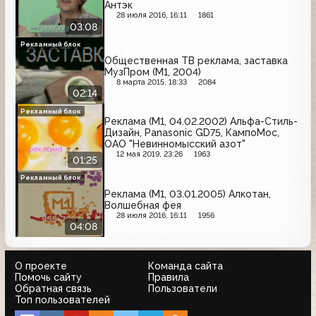
Антэк
28 июля 2016, 16:11
1861
03:08
Рекламный блок
Общественная ТВ реклама, заставка
МузПром (М1, 2004)
8 марта 2015, 18:33
2084
02:14
Рекламный блок
Реклама (М1, 04.02.2002) Альфа-Стиль-
Дизайн, Panasonic GD75, КампоМос,
ОАО "Невинномысский азот"
12 мая 2019, 23:26
1963
01:25
Рекламный блок
Реклама (М1, 03.01.2005) Алкотан,
Волшебная фея
28 июля 2016, 16:11
1956
04:08
О проекте
Команда сайта
Помочь сайту
Правила
Обратная связь
Пользователи
Топ пользователей