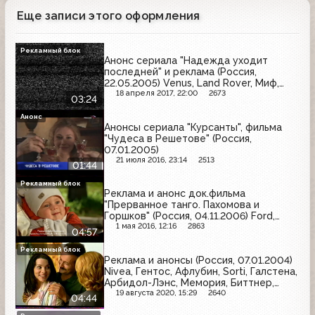
Еще записи этого оформления
Рекламный блок
Анонс сериала "Надежда уходит
последней" и реклама (Россия,
22.05.2005) Venus, Land Rover, Миф,
Maggi, Tefal, Dirol, Даниссимо
18 апреля 2017, 22:00
2673
03:24
Анонс
Анонсы сериала "Курсанты", фильма
"Чудеса в Решетове" (Россия,
07.01.2005)
21 июля 2016, 23:14
2513
01:44
Рекламный блок
Реклама и анонс док.фильма
"Прерванное танго. Пахомова и
Горшков" (Россия, 04.11.2006) Ford,
Pantene Pro-V, Garnier, Фрутоняня,
1 мая 2016, 12:16
2863
04:57
Nivea Q-10 Plus, Ge Money Bank, Росно
Рекламный блок
Реклама и анонсы (Россия, 07.01.2004)
Nivea, Гентос, Афлубин, Sorti, Галстена,
Арбидол-Лэнс, Мемория, Биттнер,
Римио
19 августа 2020, 15:29
2640
04:44