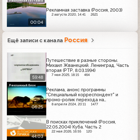
Рекламная заставка
Рекламная заставка (Россия, 2003)
2 августа 2020, 14:41
2621
00:04
Россия
Ещё записи с канала
Путешествие в разные стороны.
Михаил Жванецкий. Ленинград. Часть
вторая (РТР, 8.03.1994)
7 мая 2025, 18:15
464
59:48
Рекламный блок
Реклама, анонс программы
"Специальный корреспондент" и
промо-ролик перехода на
круглосуточное вещание (Россия,
8 апреля 2024, 20:11
1477
06:25
15.03.2003) Intel, Dirol, Mynthon, Catsan,
Русское лото, Пенталгин-Н, Новый
жемчуг, Балтимор, Whiskas, Джунгли,
В поисках приключений (Россия,
Пемолюкс, Коделак, Тюнс
22.05.2004) Куба. Часть 2
22 мая 2026, 16:55
120
44:03