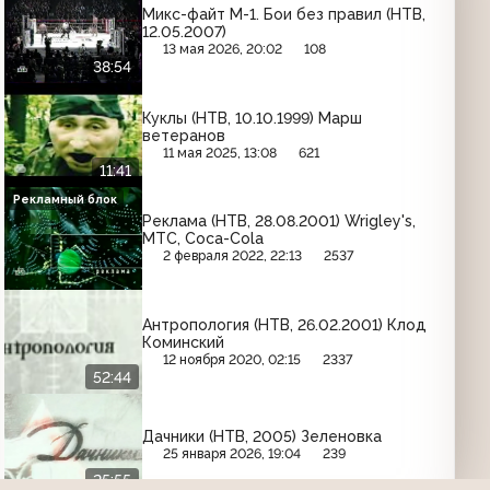
Микс-файт М-1. Бои без правил (НТВ,
12.05.2007)
13 мая 2026, 20:02
108
38:54
Куклы (НТВ, 10.10.1999) Марш
ветеранов
11 мая 2025, 13:08
621
11:41
Рекламный блок
Реклама (НТВ, 28.08.2001) Wrigley's,
МТС, Coca-Cola
2 февраля 2022, 22:13
2537
Антропология (НТВ, 26.02.2001) Клод
Коминский
12 ноября 2020, 02:15
2337
52:44
Дачники (НТВ, 2005) Зеленовка
25 января 2026, 19:04
239
25:55