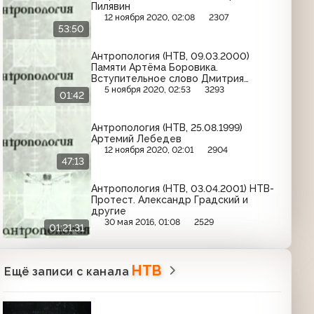
Пилявин
12 ноября 2020, 02:08
2307
53:50
Антропология (НТВ, 09.03.2000)
Памяти Артёма Боровика.
Вступительное слово Дмитрия
Диброва
5 ноября 2020, 02:53
3293
01:42
Антропология (НТВ, 25.08.1999)
Артемий Лебедев
12 ноября 2020, 02:01
2904
47:13
Антропология (НТВ, 03.04.2001) НТВ-
Протест. Александр Градский и
другие
30 мая 2016, 01:08
2529
01:21:31
НТВ
Ещё записи с канала