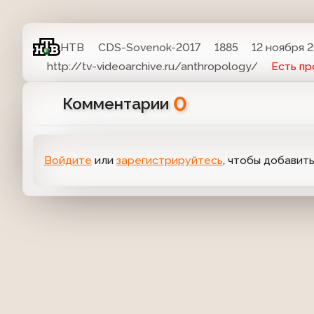
НТВ
CDS-Sovenok-2017
1885
12 ноября 2
http://tv-videoarchive.ru/anthropology/
Есть п
0
Комментарии
Войдите
или
зарегистрируйтесь
, чтобы добавит