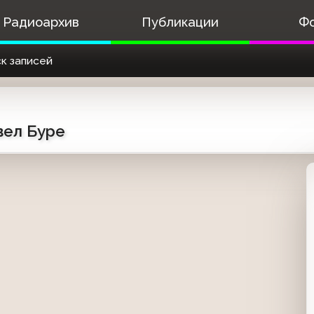
Радиоархив
Публикации
Ф
к записей
вел Буре