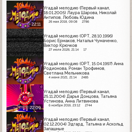
Угадай мелодию (Первый канал,
18.01.2005) Лаура Шарова, Николай
Антипов, Любовь Юдина
26 мая 2018, 09:08
2786
22:11
Угадай мелодию (ОРТ, 28.10.1996)
Борис Ермаков, Наталья Чумаченко,
Виктор Крючков
27 июля 2026, 21:14
17
Угадай мелодию (ОРТ, 15.04.1997) Анна
Родионова, Роман Трофимов,
Светлана Мельникова
4 июня 2021, 21:14
2485
Угадай мелодию (Первый канал,
25.11.2004) Дарья Донцова, Татьяна
Устинова, Анна Литвинова
6 ноября 2016, 23:12
2744
22:09
Угадай мелодию (Первый канал,
02.12.2004) Эдгард, Татьяна и Аскольд
Запашные