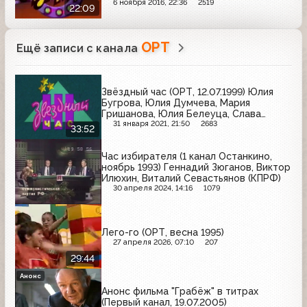
6 ноября 2016, 22:36
2519
22:09
ОРТ
Ещё записи с канала
Звёздный час (ОРТ, 12.07.1999) Юлия
Бугрова, Юлия Думчева, Мария
Гришанова, Юлия Белеуца, Слава
Скрипник, Артур Миндаров
31 января 2021, 21:50
2683
33:52
Час избирателя (1 канал Останкино,
ноябрь 1993) Геннадий Зюганов, Виктор
Илюхин, Виталий Севастьянов (КПРФ)
30 апреля 2024, 14:16
1079
Лего-го (ОРТ, весна 1995)
27 апреля 2026, 07:10
207
29:44
Анонс
Анонс фильма "Грабёж" в титрах
(Первый канал, 19.07.2005)