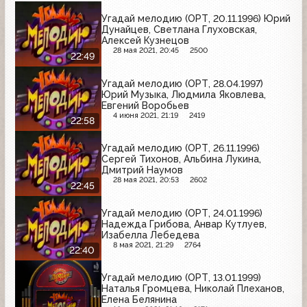
Угадай мелодию (ОРТ, 20.11.1996) Юрий
Дунайцев, Светлана Глуховская,
Алексей Кузнецов
28 мая 2021, 20:45
2500
22:49
Угадай мелодию (ОРТ, 28.04.1997)
Юрий Музыка, Людмила Яковлева,
Евгений Воробьев
4 июня 2021, 21:19
2419
22:58
Угадай мелодию (ОРТ, 26.11.1996)
Сергей Тихонов, Альбина Лукина,
Дмитрий Наумов
28 мая 2021, 20:53
2602
22:45
Угадай мелодию (ОРТ, 24.01.1996)
Надежда Грибова, Анвар Кутлуев,
Изабелла Лебедева
8 мая 2021, 21:29
2764
22:40
Угадай мелодию (ОРТ, 13.01.1999)
Наталья Громцева, Николай Плеханов,
Елена Белянина