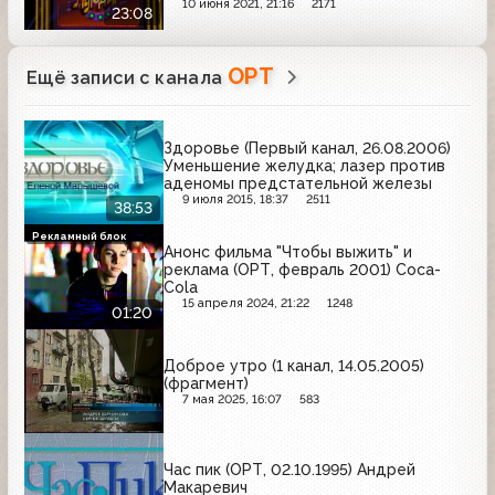
10 июня 2021, 21:16
2171
23:08
ОРТ
Ещё записи с канала
Здоровье (Первый канал, 26.08.2006)
Уменьшение желудка; лазер против
аденомы предстательной железы
9 июля 2015, 18:37
2511
38:53
Рекламный блок
Анонс фильма "Чтобы выжить" и
реклама (ОРТ, февраль 2001) Coca-
Cola
15 апреля 2024, 21:22
1248
01:20
Доброе утро (1 канал, 14.05.2005)
(фрагмент)
7 мая 2025, 16:07
583
Час пик (ОРТ, 02.10.1995) Андрей
Макаревич